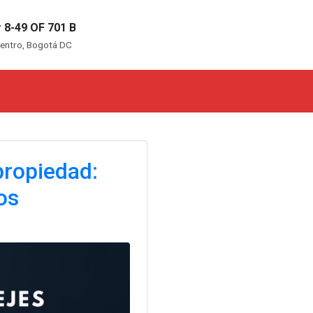
 8-49 OF 701 B
centro, Bogotá DC
propiedad:
os